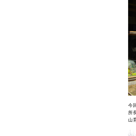
今
所
山