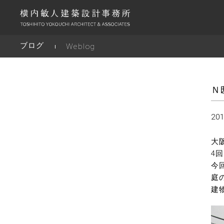
ブログ
Weblog
Ｎ
201
大
4
今
庭
建