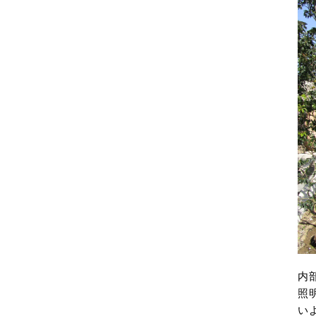
内
照
い