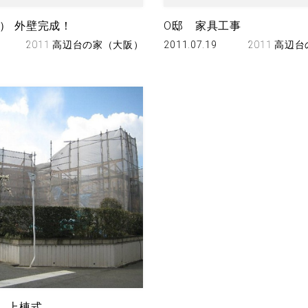
） 外壁完成！
O邸 家具工事
2011 高辺台の家（大阪）
2011.07.19
2011 高辺
）上棟式